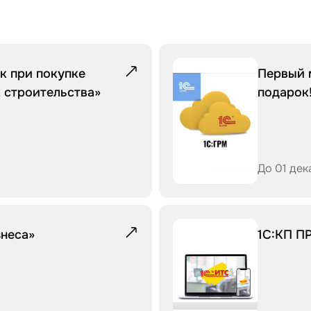
к при покупке
Первый 
 строительства»
подарок
До 01 дек
знеса»
1С:КП П