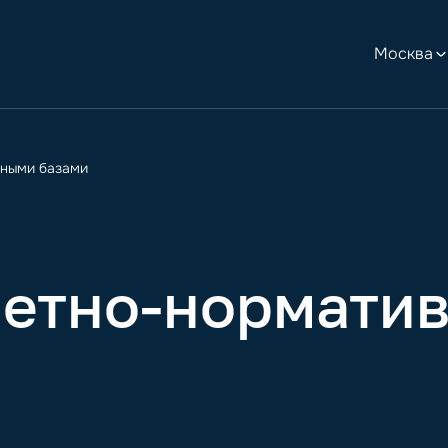
Москва
вными базами
метно-нормати