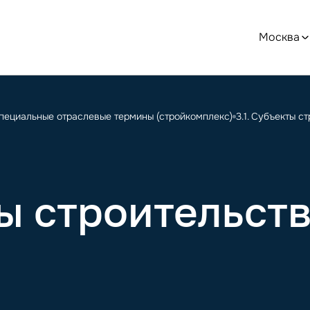
Москва
Давайте дружить в
Специальные отраслевые термины (стройкомплекс)
3.1. Субъекты с
телеграме
Делимся новостями, техническими статьями и анонсами,
рассказываем о предстоящих вебинарах
ы строительств
Подписаться