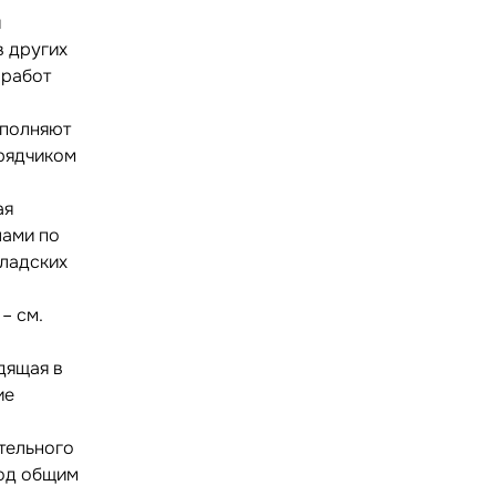
и
в других
 работ
ыполняют
рядчиком
ая
лами по
кладских
– см.
дящая в
ие
тельного
под общим