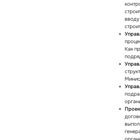
контр
строи
вводу
строи
Управ
проце
Как п
подря
Управ
струк
Минис
Управ
подра
орган
Проек
догов
выпол
генер
орган