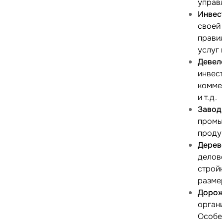
управ
Инвес
своей
прави
услуг
Девел
инвес
комме
и т.д.
Завод
промы
продук
Дерев
делов
строй
размер
Дорож
орган
Особе