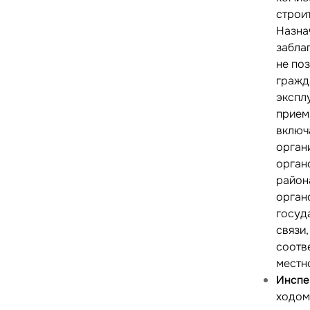
строи
Назна
забла
не по
гражд
экспл
прием
включ
орган
орган
района
орган
госуд
связи
соотв
местн
Инспе
ходом