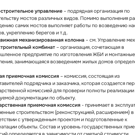
строительное управление
– подрядная организация по
тельству мостов различных видов. Помимо выполнения ра
дению самих мостов выполняет работы по возведению на
в, укреплению берегов и т.д.
вижная механизированная колонна
– см. Управление ме
троительный комбинат
– организация, сочетающая в
шленное предприятие по изготовления ЖБИ и монтажны
ления, занимающаяся возведением жилых домов опреде
.
ая приемочная комиссия
– комиссия, состоящая из
тавителей подрядчика и заказчика, которая создается пе
арственной комиссией для проверки полноты реализации
буемой документации по объекту.
арственная приемочная комиссия
- принимает в эксплуа
ченные строительством (реконструкцией, расширением) в
етствии с утвержденным проектом и подготовленные к
уатации объекты. Состав и уровень государственных при
сий определяется в зависимости от сметной стоимости