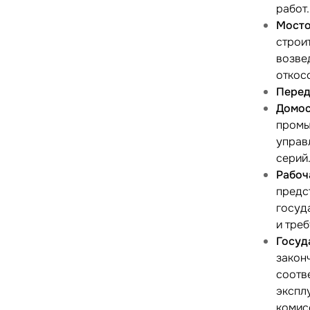
работ.
Мосто
строи
возве
откосо
Перед
Домос
промы
управ
серий
Рабоч
предс
госуд
и тре
Госуд
закон
соотв
экспл
комис