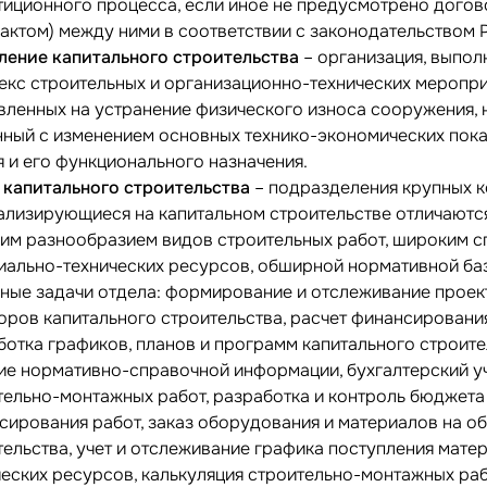
тиционного процесса, если иное не предусмотрено дого
рактом) между ними в соответствии с законодательством 
ление капитального строительства
– организация, выпо
екс строительных и организационно-технических меропри
вленных на устранение физического износа сооружения, 
нный с изменением основных технико-экономических пок
я и его функционального назначения.
 капитального строительства
– подразделения крупных к
ализирующиеся на капитальном строительстве отличаютс
им разнообразием видов строительных работ, широким с
иально-технических ресурсов, обширной нормативной ба
ные задачи отдела: формирование и отслеживание проек
оров капитального строительства, расчет финансировани
ботка графиков, планов и программ капитального строите
ие нормативно-справочной информации, бухгалтерский у
тельно-монтажных работ, разработка и контроль бюджета
сирования работ, заказ оборудования и материалов на о
тельства, учет и отслеживание графика поступления мате
ческих ресурсов, калькуляция строительно-монтажных раб