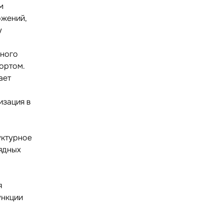
м
ожений,
у
ьного
ортом.
ает
изация в
уктурное
ядных
я
ункции