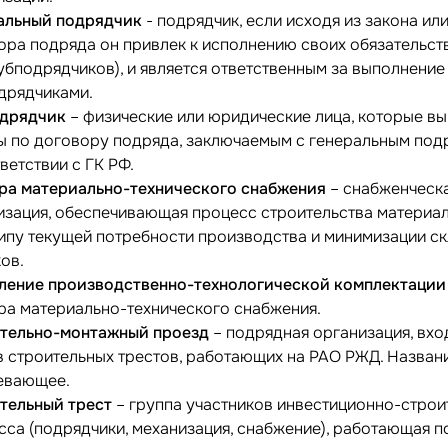
альный подрядчик
- подрядчик, если исходя из закона ил
ора подряда он привлек к исполнению своих обязательст
субподрядчиков), и является ответственным за выполнение
дрядчиками.
одрядчик
– физические или юридические лица, которые в
ы по договору подряда, заключаемым с генеральным под
ветствии с ГК РФ.
ра материально-технического снабжения
– снабженческ
изация, обеспечивающая процесс строительства материа
ипу текущей потребности производства и минимизации с
ков.
ление производственно-технологической комплектации
ра материально-технического снабжения.
тельно-монтажный проезд
– подрядная организация, вхо
в строительных трестов, работающих на РАО РЖД. Назван
евающее.
тельный трест
– группа участников инвестиционно-строи
сса (подрядчики, механизация, снабжение), работающая 