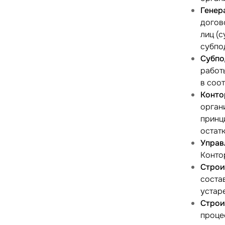
Генер
догов
лиц (
субпо
Субп
работ
в соот
Конто
орган
принц
остат
Управ
Конто
Строи
соста
устар
Строи
проце