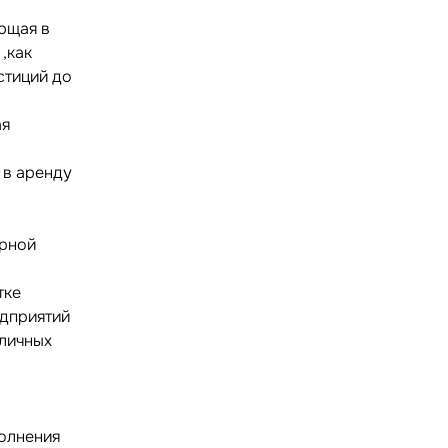
ющая в
,как
стиций до
ая
 в аренду
арной
тке
едприятий
зличных
полнения