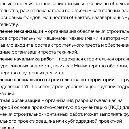
оль исполнения планов капитальных вложений по объекта
тельства, расчет показателей по объемам капитальных вл
 основных фондов, мощностям объектов, незавершенном
тельству.
ление механизации
– организация обеспечения строител
сса строительными машинами, механизмами и автотрансп
равило входит в состав строительного треста и обеспечив
дные организации треста техникой.
ление начальника работ
– подрядная строительная орган
туре силовых ведомств, таких как Министерство обороны,
терство внутренних дел и т.д.
ление специального строительства по территории
– стр
зделение ГУП Росспецстрой, управляющее группой подр
изаций.
тная организация
– организация, разрабатывающая на
орной основе проектно-сметную документацию (ПСД) дл
нения строительно-монтажных работ, может выполнять ф
ального проектировщика или субподрядной проектной
изации.