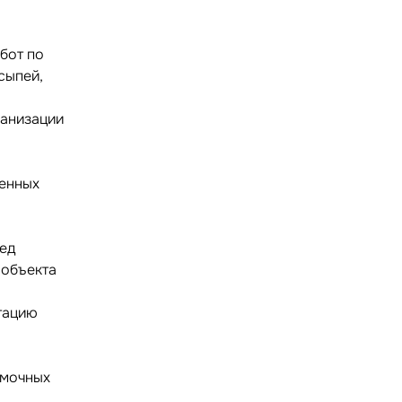
бот по
сыпей,
ханизации
е
ленных
ред
 объекта
тацию
емочных