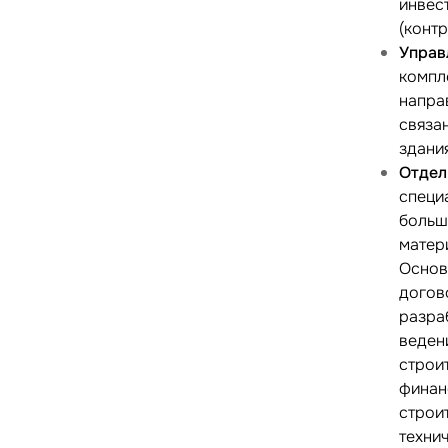
инвес
(конт
Управ
компл
напра
связа
здани
Отдел
специ
больш
матер
Основ
догов
разра
веден
строи
финан
строи
техни