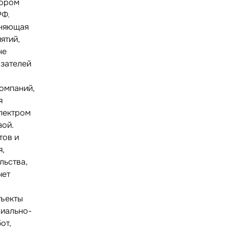
вором
РФ.
лняющая
ятий,
не
азателей
омпаний,
я
пектром
зой.
тов и
я,
льства,
чет
бъекты
риально-
от,