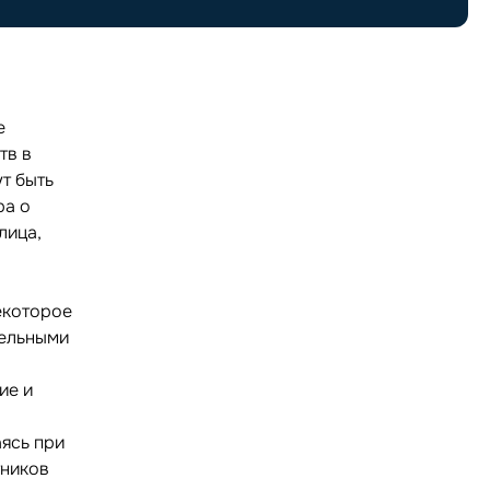
е
тв в
т быть
ра о
лица,
екоторое
тельными
ие и
ясь при
тников