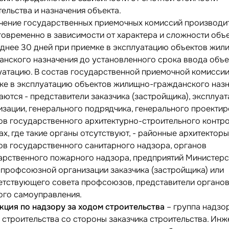
тельства и назначения объекта.
чение государственных приемочных комиссий производи
говременно в зависимости от характера и сложности объе
зднее 30 дней при приемке в эксплуатацию объектов жил
анского назначения до установленного срока ввода объе
уатацию. В состав государственной приемочной комиссии
ке в эксплуатацию объектов жилищно-гражданского наз
аются - представители заказчика (застройщика), эксплуа
изации, генерального подрядчика, генерального проекти
ов государственного архитектурно-строительного контро
х, где такие органы отсутствуют, - районные архитекторы
ов государственного санитарного надзора, органов
арственного пожарного надзора, предприятий Министерс
, профсоюзной организации заказчика (застройщика) или
етствующего совета профсоюзов, представители органо
ого самоуправления.
кция по надзору за ходом строительства
– группа надзо
 строительства со стороны заказчика строительства. Ин