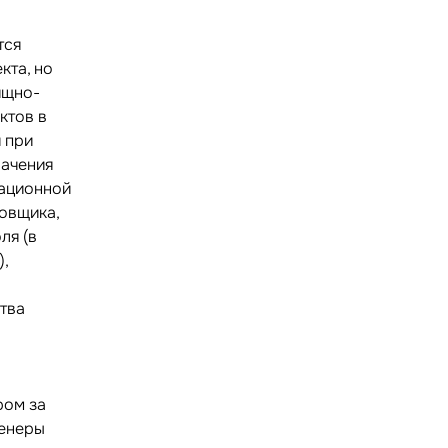
тся
кта, но
ищно-
ктов в
 при
начения
тационной
ровщика,
ля (в
),
тва
в
ром за
женеры