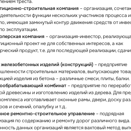
лением треста.
тиционно-строительная компания
– организация, сочета
 деятельности функции нескольких участников процесса и 
ло, имеющая замкнутый контур движения средств от инве
 по эксплуатации.
оперская компания
– организация-инвестор, реализующ
тиционный проект не для собственных интересов, а как
рческий продукт, т.е. для последующей реализации, сдачи
 железобетонных изделий (конструкций)
– предприятие
шленности строительных материалов, выпускающее тов
цией изделия из бетона – различные смеси, плиты, балки.
ообрабатывающий комбинат
– предприятие по перерабо
ой древесины и изготовлению изделий из дерева. Для пр
комплекса изготавливает оконные рамы, двери, доску ра
ов и сечений, опалубку и т.д.
ное ремонтно-строительное управление
– подрядная
изация по содержанию и ремонту дорог различного вида.
нность данных организаций является вахтовый метод вы