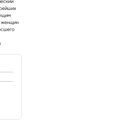
ческий
арейших
дущим
е женщин
ысшего
и