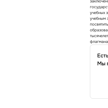
заключен
государс
учебных з
учебным 
посвятит
образован
тысячеле
флагмана
Ест
Мы 