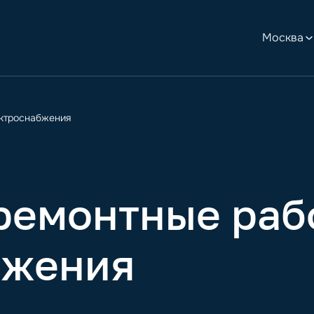
Москва
ктроснабжения
ремонтные раб
бжения