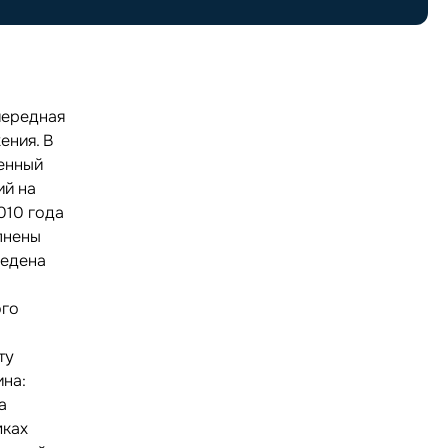
чередная
ения. В
енный
ий на
010 года
лнены
ведена
ого
ту
ина:
а
мках