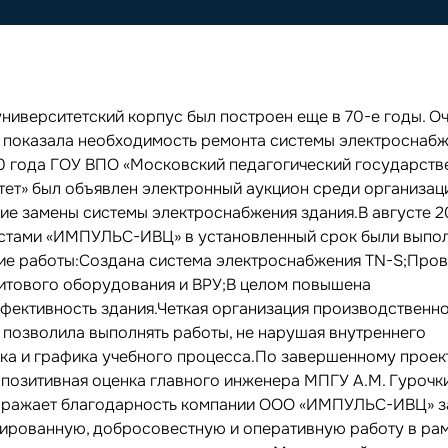
университетский корпус был построен еще в 70-е годы. О
 показала необходимость ремонта системы электроснабж
0 года ГОУ ВПО «Московский педагогический государств
тет» был объявлен электронный аукцион среди организац
ие замены системы электроснабжения здания.В августе 2
стами «ИМПУЛЬС-ИВЦ» в установленный срок были выпо
е работы:Создана система электроснабжения ТN-S;Про
итового оборудования и ВРУ;В целом повышена
фективность здания.Четкая организация производственн
 позволила выполнять работы, не нарушая внутреннего
ка и графика учебного процесса.По завершенному проек
 позитивная оценка главного инженера МПГУ А.М. Гурочк
ражает благодарность компании ООО «ИМПУЛЬС-ИВЦ» з
ированную, добросовестную и оперативную работу в ра