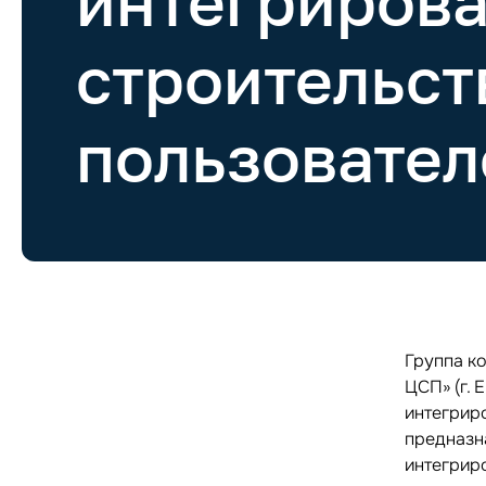
интегриров
строительств
пользовател
Группа к
ЦСП» (г. 
интегрир
предназн
интегриро