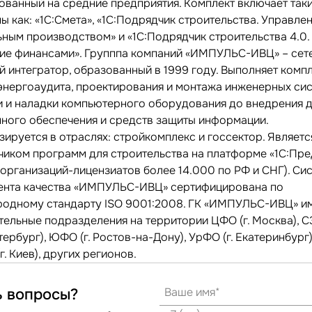
ованный на средние предприятия. Комплект включает так
 как: «1С:Смета», «1С:Подрядчик строительства. Управле
ьным производством» и «1С:Подрядчик строительства 4.0.
ие финансами». Групппа компаний «ИМПУЛЬС-ИВЦ» – сет
й интегратор, образованный в 1999 году. Выполняет комп
 энергоаудита, проектирования и монтажа инженерных сис
и и наладки компьютерного оборудования до внедрения 
ного обеспечения и средств защиты информации.
ируется в отраслях: стройкомплекс и госсектор. Являетс
чиком программ для строительства на платформе «1С:Пр
 организаций-лицензиатов более 14.000 по РФ и СНГ). Си
нта качества «ИМПУЛЬС-ИВЦ» сертифицирована по
одному стандарту ISO 9001:2008. ГК «ИМПУЛЬС-ИВЦ» и
тельные подразделения на территории ЦФО (г. Москва), СЗ
ербург), ЮФО (г. Ростов-на-Дону), УрФО (г. Екатеринбург)
г. Киев), других регионов.
ь вопросы?