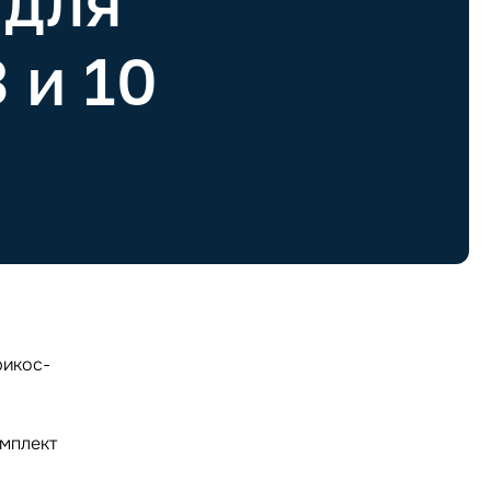
 для
 и 10
рикос-
»
омплект