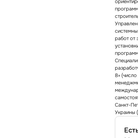
ориентир
программы
строител
Управлен
системны
работ от
установк
программ
Специализ
разработ
8» (число
менеджме
междунар
самостоя
Санкт-Пет
Украины (
Ест