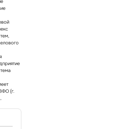
ие
ние
евой
лекс
тем,
делового
я
едприятие
стема
меет
ФО (г.
,