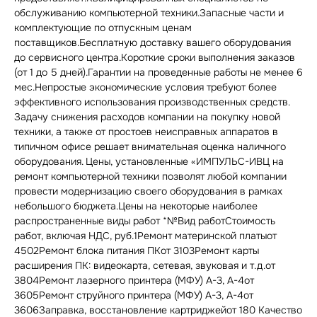
обслуживанию компьютерной техники.Запасные части и
комплектующие по отпускным ценам
поставщиков.Бесплатную доставку вашего оборудования
до сервисного центра.Короткие сроки выполнения заказов
(от 1 до 5 дней).Гарантии на проведенные работы не менее 6
мес.Непростые экономические условия требуют более
эффективного использования производственных средств.
Задачу снижения расходов компании на покупку новой
техники, а также от простоев неисправных аппаратов в
типичном офисе решает внимательная оценка наличного
оборудования. Цены, установленные «ИМПУЛЬС-ИВЦ на
ремонт компьютерной техники позволят любой компании
провести модернизацию своего оборудования в рамках
небольшого бюджета.Цены на некоторые наиболее
распространенные виды работ *№Вид работСтоимость
работ, включая НДС, руб.1Ремонт материнской платыот
4502Ремонт блока питания ПКот 3103Ремонт карты
расширения ПК: видеокарта, сетевая, звуковая и т.д.от
3804Ремонт лазерного принтера (МФУ) A-3, A-4от
3605Ремонт струйного принтера (МФУ) A-3, A-4от
3606Заправка, восстановление картриджейот 180 Качество