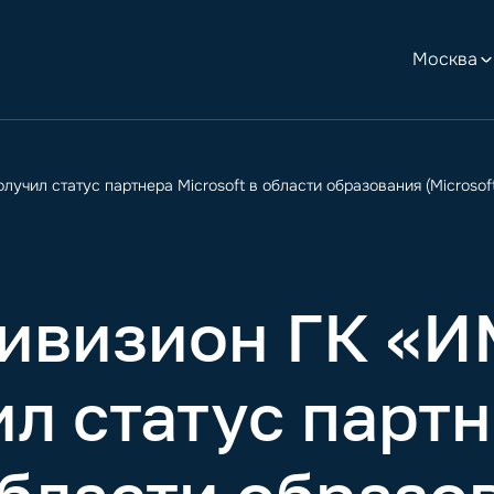
Москва
ил статус партнера Microsoft в области образования (Microsoft 
дивизион ГК «
л статус парт