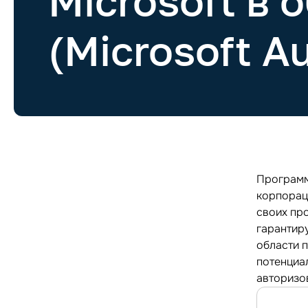
Microsoft в
(Microsoft A
Программ
корпорац
своих пр
гарантиру
области 
потенциа
авторизо