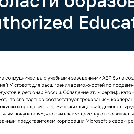
 области образо
uthorized Educat
а сотрудничества с учебными заведениями АЕР была со
ией Microsoft для расширения возможностей по продви
одуктов в регионах России. Обладание этим сертификато
ет, что его партнер соответствует требованиям корпорац
покупки и продажи академических лицензий, демонстриру
льным покупателям, что они взаимодействуют с официаль
ванным представителем корпорации Microsoft в своем ре