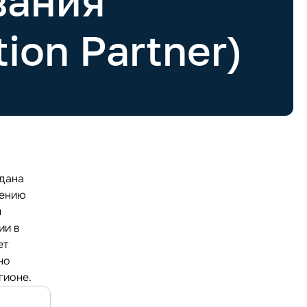
вания
ion Partner)
здана
жению
м
ии в
ет
но
гионе.