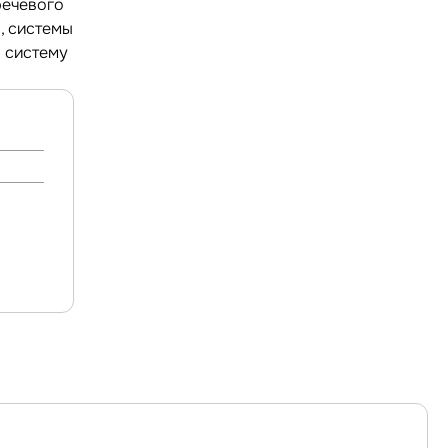
речевого
, системы
 систему