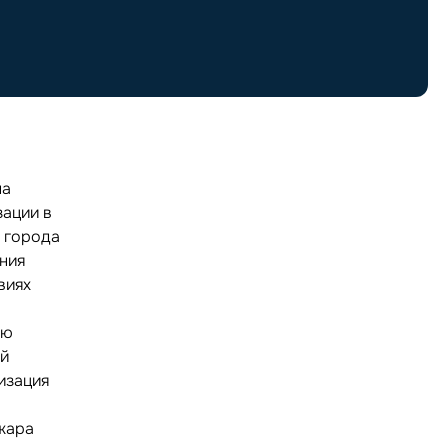
на
зации в
 города
ния
виях
ью
ий
изация
в
жара