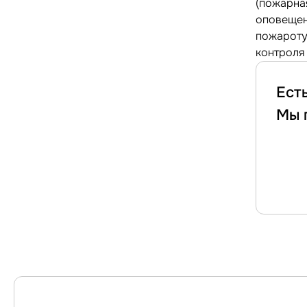
(пожарна
оповещен
пожароту
контроля
Ест
Мы 