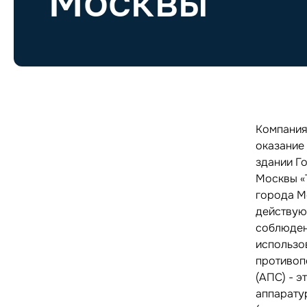
Москвы
Компания
оказание
здании Г
Москвы «
города М
действую
соблюден
использо
противоп
(АПС) - э
аппарату