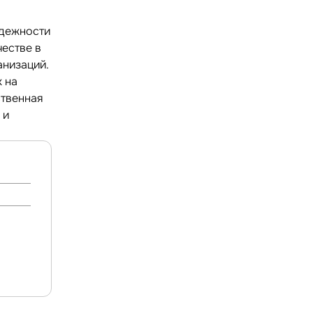
адежности
честве в
анизаций.
 на
ственная
 и