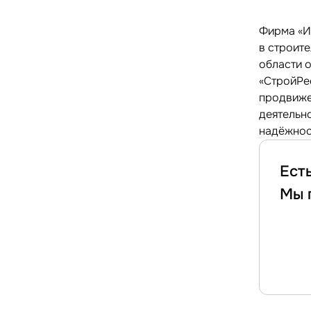
Фирма «И
в строит
области 
«СтройРе
продвиже
деятельн
надёжнос
Ест
Мы 