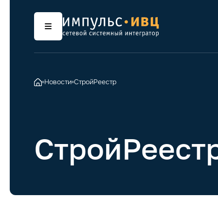
Новости
СтройРеестр
СтройРеест