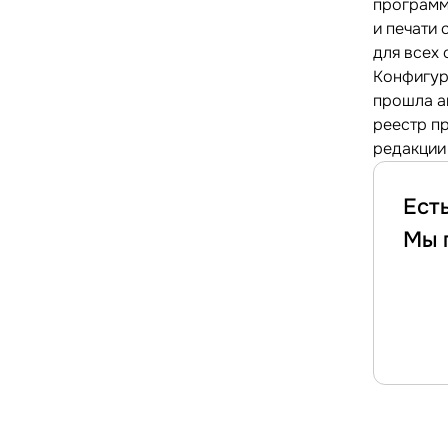
программы
и печати
для всех 
Конфигур
прошла а
реестр п
редакции 
Ест
Мы 