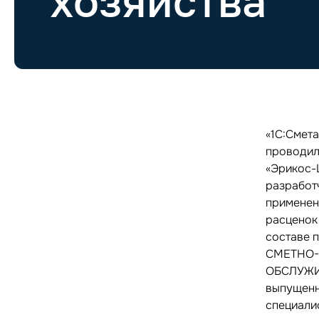
хозяйства
«1С:Смет
проводил
«Эрикос-Ц
разработ
применен
расценок
составе 
СМЕТНО-
ОБСЛУЖИ
выпущенн
специали