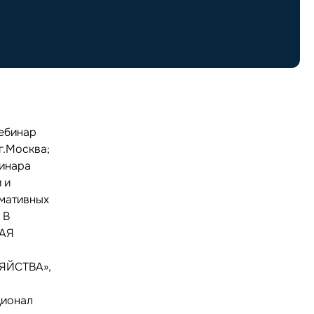
Вебинар
г.Москва;
бинара
 и
рмативных
 В
ВАЯ
ЯЙСТВА»,
ционал