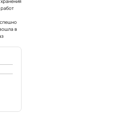
 хранения
 работ
 успешно
вошла в
аз