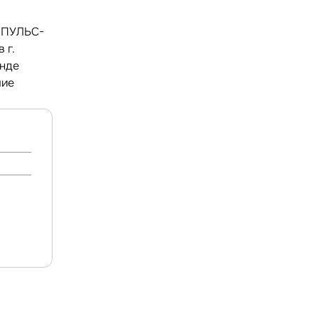
ИМПУЛЬС-
 г.
енде
шие