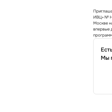
Приглаша
ИВЦ» № Н3
Москве на
впервые 
программ
Ест
Мы 