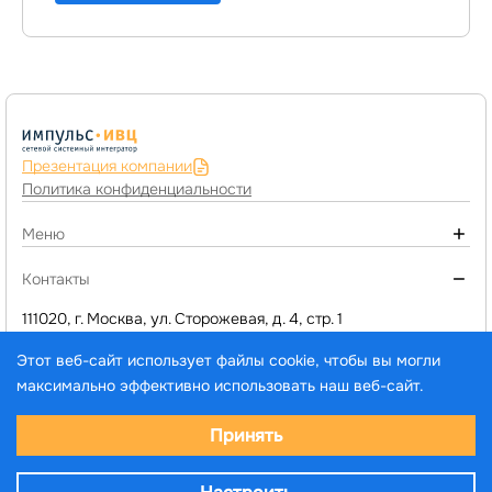
Презентация компании
Политика конфиденциальности
Меню
О компании
Контакты
Монтаж инженерных систем
111020, г. Москва, ул. Сторожевая, д. 4, стр. 1
+7 (495) 974-77-05
Компьютерное оборудование
Этот веб-сайт использует файлы cookie, чтобы вы могли
d1@impuls-ivc.ru
Программы 1C и сервисы
максимально эффективно использовать наш веб-сайт.
Услуги
Выберите настройки cookie
Принять
Каталог товаров и услуг
© ООО «ИМПУЛЬС-ИВЦ», 2005–2026. Все права
Минимальные
защищены.
Аналитические/Функциональные
Новости
Разработка –
SITE ELITE STUDIO