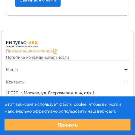
Презентация компании
Политика конфиденциальности
Меню
О компании
Контакты
Монтаж инженерных систем
111020, г. Москва, ул. Сторожевая, д. 4, стр. 1
+7 (495) 974-77-05
Компьютерное оборудование
Этот веб-сайт использует файлы cookie, чтобы вы могли
d1@impuls-ivc.ru
Программы 1C и сервисы
максимально эффективно использовать наш веб-сайт.
Услуги
Выберите настройки cookie
Принять
Каталог товаров и услуг
© ООО «ИМПУЛЬС-ИВЦ», 2005–2026. Все права
Минимальные
защищены.