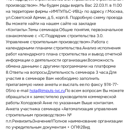
производством». Мы будем рады видеть Вас 22.03.11. в 11.00
на территории фирмы «ИМПУЛЬС-ИВЦ» по адресу г.Москва,
ул.Советской Армии, д.5, корп.6. Подробную схему проезда
Вы можете найти на нашем сайте на закладке
«Контакты».Темы семинара:Общие понятия, первоначальное
ознакомление с «1С:Подрядчик строительства 3.0.
Управление строительным производством».Работа с
календарными планами строительства.Анализ исполнения
работ календарного плана строительства и вывод отчетной
информации о деятельности организации.Возможность
обмена данными с другими программами на платформе
8.Ответы на вопросы.Длительность семинара 3 часа.Для
участия в семинаре Вам необходимо заполнить
прилагаемую ниже анкеты и выслать ее:по факсу 974-77-
05по e-mail
hola@impuls-ivc.ru
По всем вопросам Вы можете
обращаться к заместителю руководителя коммерческой
работы Холодовой Анне по указанным Выше контактам.
Анкета участника семинара «Автоматизация управления
строительным производством» №
п.п.РеквизитыЗначение1Полное наименование организации
по учредительным документам + ОПФ2Вид