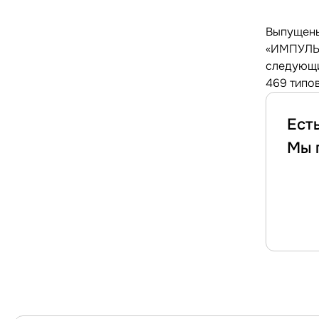
Выпущены
«ИМПУЛЬС
следующи
469 типов
Ест
Мы 