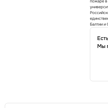
пожаре в
универси
Российско
единстве
Балтии и 
Ест
Мы 