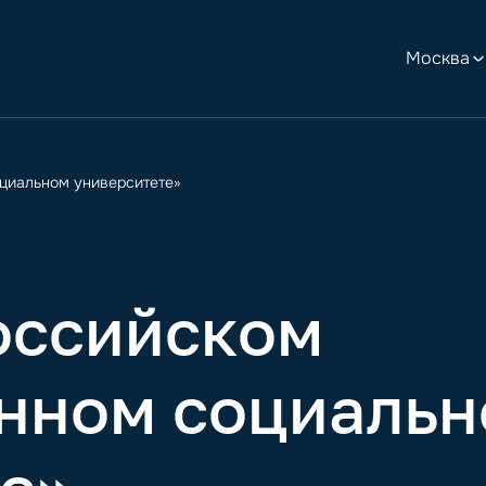
Москва
оциальном университете»
оссийском
енном социаль