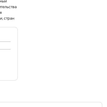
ьный
ительства
я
, стран