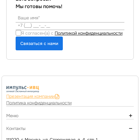
Мы готовы помочь!
Я согласен(а) с
Политикой конфиденциальности
Связаться с нами
Презентация компании
Политика конфиденциальности
Меню
О компании
Контакты
Монтаж инженерных систем
111020, г. Москва, ул. Сторожевая, д. 4, стр. 1