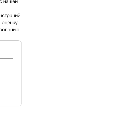
с нашей
нстраций
ю оценку
твованию
.