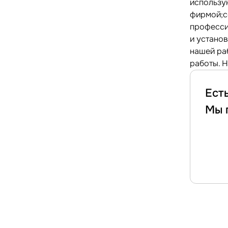
использу
фирмой;с
професси
и установ
нашей ра
работы. 
Ест
Мы 