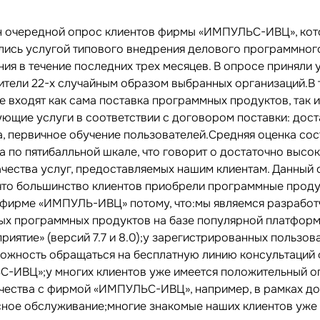
 очередной опрос клиентов фирмы «ИМПУЛЬС-ИВЦ», ко
лись услугой типового внедрения делового программног
ия в течение последних трех месяцев. В опросе приняли 
ители 22-х случайным образом выбранных организаций.В
е входят как сама поставка программных продуктов, так 
ующие услуги в соответствии с договором поставки: дост
а, первичное обучение пользователей.Средняя оценка со
а по пятибалльной шкале, что говорит о достаточно высо
ачества услуг, предоставляемых нашим клиентам. Данный
 что большинство клиентов приобрели программные прод
 фирме «ИМПУЛЬ-ИВЦ» потому, что:мы являемся разрабо
ых программных продуктов на базе популярной платфор
риятие» (версий 7.7 и 8.0);у зарегистрированных пользов
можность обращаться на бесплатную линию консультаций
-ИВЦ»;у многих клиентов уже имеется положительный о
чества с фирмой «ИМПУЛЬС-ИВЦ», например, в рамках д
сное обслуживание;многие знакомые наших клиентов уже