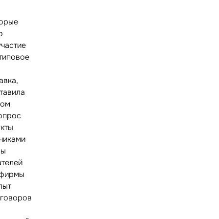
торые
о
участие
 типовое
и
авка,
ставила
ком
 опрос
укты
тчиками
мы
ателей
 фирмы
пыт
оговоров