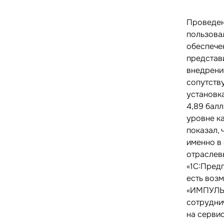
Проведен
пользова
обеспечен
представ
внедрени
сопутств
установк
4,89 балл
уровне к
показал,
именно в
отраслев
«1С:Предп
есть воз
«ИМПУЛЬС
сотрудни
на серви