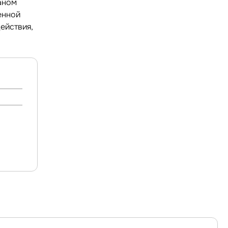
аном
енной
ействия,