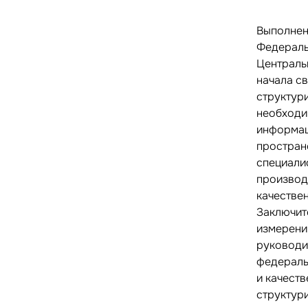
Выполнен
Федераль
Централь
начала с
структур
необходи
информац
простран
специали
производ
качестве
Заключит
измерени
руководи
федераль
и качест
структур