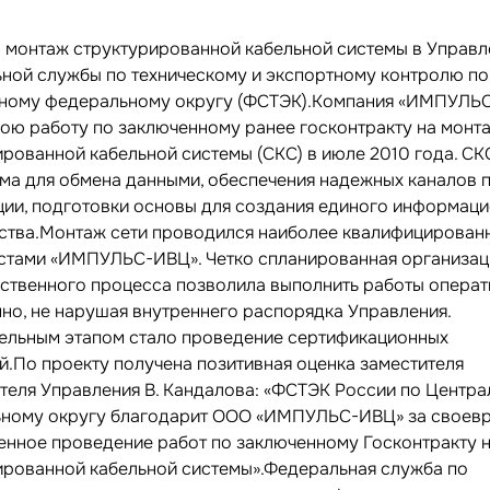
 монтаж структурированной кабельной системы в Управл
ной службы по техническому и экспортному контролю по
ному федеральному округу (ФСТЭК).Компания «ИМПУЛЬ
вою работу по заключенному ранее госконтракту на монт
ированной кабельной системы (СКС) в июле 2010 года. СК
ма для обмена данными, обеспечения надежных каналов 
ии, подготовки основы для создания единого информац
ства.Монтаж сети проводился наиболее квалифицирова
стами «ИМПУЛЬС-ИВЦ». Четко спланированная организац
ственного процесса позволила выполнить работы операт
нно, не нарушая внутреннего распорядка Управления.
ельным этапом стало проведение сертификационных
й.По проекту получена позитивная оценка заместителя
теля Управления В. Кандалова: «ФСТЭК России по Центр
ному округу благодарит ООО «ИМПУЛЬС-ИВЦ» за своев
венное проведение работ по заключенному Госконтракту 
ированной кабельной системы».Федеральная служба по