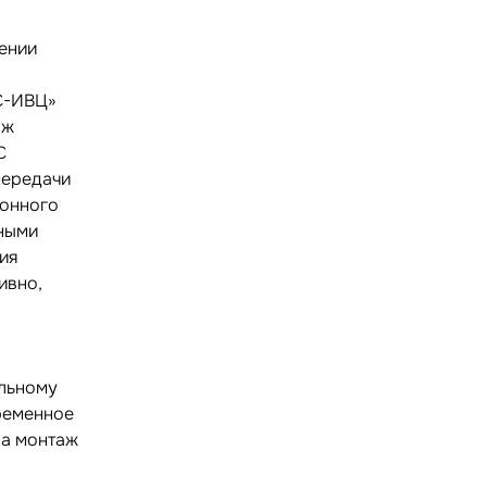
ении
С-ИВЦ»
аж
С
передачи
ионного
нными
ия
ивно,
альному
ременное
на монтаж