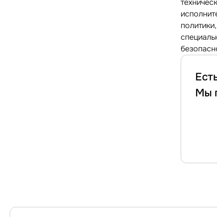
техничес
исполнит
политики
специаль
безопасн
Ест
Мы 