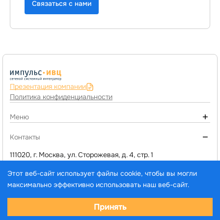
Связаться с нами
Презентация компании
Политика конфиденциальности
Меню
О компании
Контакты
Монтаж инженерных систем
111020, г. Москва, ул. Сторожевая, д. 4, стр. 1
+7 (495) 974-77-05
Компьютерное оборудование
Этот веб-сайт использует файлы cookie, чтобы вы могли
d1@impuls-ivc.ru
Программы 1C и сервисы
максимально эффективно использовать наш веб-сайт.
Услуги
Выберите настройки cookie
Принять
Каталог товаров и услуг
© ООО «ИМПУЛЬС-ИВЦ», 2005–2026. Все права
Минимальные