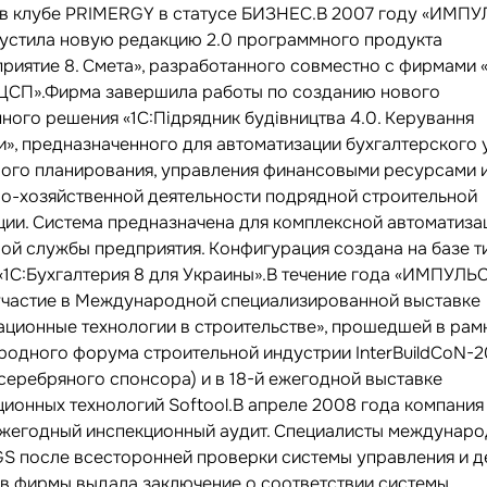
 в клубе PRIMERGY в статусе БИЗНЕС.В 2007 году «ИМПУ
устила новую редакцию 2.0 программного продукта
риятие 8. Смета», разработанного совместно с фирмами «
ЦСП».Фирма завершила работы по созданию нового
ного решения «1С:Підрядник будівництва 4.0. Керування
», предназначенного для автоматизации бухгалтерского у
ого планирования, управления финансовыми ресурсами и
о-хозяйственной деятельности подрядной строительной
ции. Система предназначена для комплексной автоматиза
ой службы предприятия. Конфигурация создана на базе т
«1С:Бухгалтерия 8 для Украины».В течение года «ИМПУЛЬ
участие в Международной специализированной выставке
ционные технологии в строительстве», прошедшей в рамка
одного форума строительной индустрии InterBuildCoN-2
 серебряного спонсора) и в 18-й ежегодной выставке
ионных технологий Softool.В апреле 2008 года компани
жегодный инспекционный аудит. Специалисты междунар
S после всесторонней проверки системы управления и 
в фирмы выдала заключение о соответствии системы