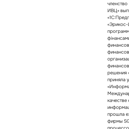
членство
ИВЦ» вып
«1С:Предп
«Эрикос-
программ
фінансами
финансов
финансов
организа
финансов
решения 
приняла 
«Информа
Междунар
качестве
информац
прошла е
фирмы SG
процессо