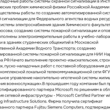
аладочные работы системы охранной сигнализации в Инст
ческих проблем химической физики Российской Академии
ществлены работы по созданию автоматизированной сис
 сигнализации для Федерального агентства водных ресу
системы электроснабжения здания Химического факульте
носова; созданию системы пожарной сигнализации и опо
ыполнены электроизмерительные работы в учебно-лабор
 и в зданиях студенческих общежитий в Московской
твенной Академии Водного Транспорта; созданию
зированной системы пожарной сигнализации для НИИ На
а РФ.Начато выполнение проектно-изыскательских, стро
х, пуско-наладочных работ с поставкой оборудования дл
 комплексной локальной телекоммуникационной сети ФГ
ьное управление накопительно-ипотечной системы жили
ния военнослужащих».В прошедшем году компании был п
ертифицированного партнера Microsoft по решениям в обл
я сетевой инфраструктуры - Microsoft Certified Partner wi
g Infrastructure Solutions. Фирма получила сертификат
ванного партнера Fujitsu Siemens Computers, подтвержд