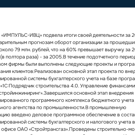
 «ИМПУЛЬС-ИВЦ» подвела итоги своей деятельности за 2
арительным прогнозам оборот организации за прошедши
около 79 млн. рублей, что на 60% превышает выручку за 
 (в полтора раза) - за 2005.В течение подотчетного перио
вом фирмы были выполнены следующие проекты и прогр
ания клиентов:Реализован основной этап проекта по вн
зированной системы бухгалтерского учета на базе прогр
 «1С:Подрядчик строительства 4.0. Управление финансами
стройинжиниринг».Завершился основной этап внедрения
зированного программного комплекса бюджетного учета
ного агентства по промышленности.В промышленную
ацию введено деловое программное обеспечение в соста
зированной системы бухгалтерского и налогового учета 
 офисе ОАО «Стройтрансгаз».Проведены строительно-м