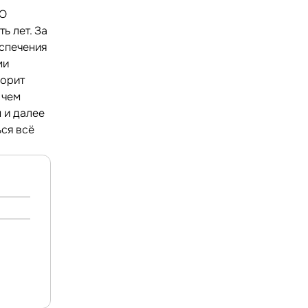
SO
ь лет. За
спечения
ми
ворит
 чем
м и далее
ся всё