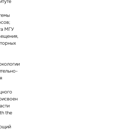
итуте
темы
рсов;
та МГУ
вещения,
аторных
ркологии
ительно-
я
У
щного
рисвоен
асти
th the
ающий