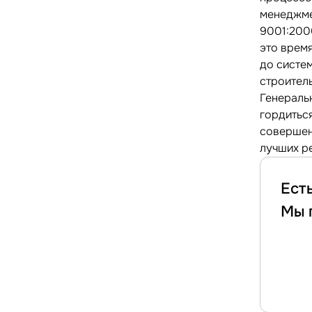
менеджме
9001:200
это врем
до систе
строител
Генераль
гордиться
совершен
лучших р
Ест
Мы 