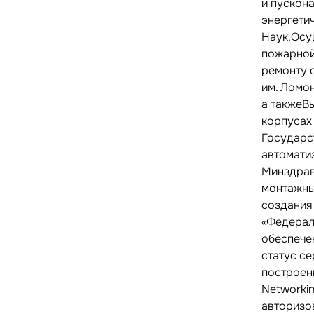
и пускон
энергети
Наук.Осу
пожарной
ремонту 
им. Ломо
а такжеВ
корпусах
Государс
автомати
Минздрав
монтажны
создания
«Федерал
обеспече
статус с
построени
Networkin
авторизо