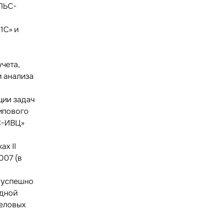
ЛЬС-
1С» и
чета,
 анализа
ции задач
ипового
С-ИВЦ»
х II
007 (в
я успешно
одной
деловых