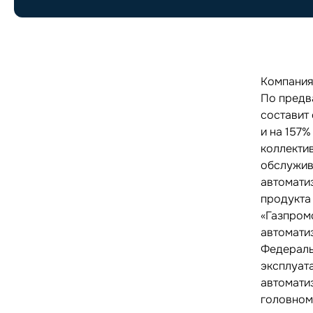
Компания
По предв
составит 
и на 157%
коллекти
обслужив
автомати
продукта
«Газпром
автомати
Федераль
эксплуат
автомати
головном