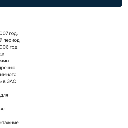
007 год.
й период
2006 год
да
аммы
едрению
аммного
» в ЗАО
 для
ве
в
онтажные