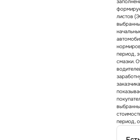
заполнен
формирую
листов (
выбранны
начальны
автомоби
нормиров
период, 
смазки. О
водителе
заработну
заказчика
показыва
покупател
выбранны
стоимост
период, 
Ест