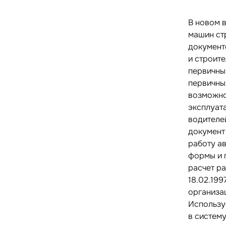
В новом 
машин ст
документо
и строите
первичны
первичны
возможно
эксплуат
водителе
документ
работу а
формы и 
расчет р
18.02.199
организа
Использу
в систем