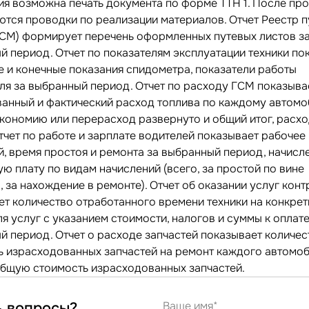
ия возможна печать документа по форме ТТН 1. После пр
тся проводки по реализации материалов. Отчет Реестр 
ЭСМ) формирует перечень оформленных путевых листов з
й период. Отчет по показателям эксплуатации техники по
е и конечные показания спидометра, показатели работы
ля за выбранный период. Отчет по расходу ГСМ показыва
анный и фактический расход топлива по каждому автомо
экономию или перерасход развернуто и общий итог, расхо
тчет по работе и зарплате водителей показывает рабочее
й, время простоя и ремонта за выбранный период, начис
ю плату по видам начислений (всего, за простой по вине
, за нахождение в ремонте). Отчет об оказании услуг кон
ет количество отработанного времени техники на конкре
я услуг с указанием стоимости, налогов и суммы к оплате
й период. Отчет о расходе запчастей показывает количес
ь израсходованных запчастей на ремонт каждого автомоб
общую стоимость израсходованных запчастей.
ь вопросы?