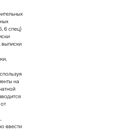
оительных
чных
, 6 спец)
иски
, выписки
ки,
Используя
менты на
чатной
зводится
 от
.
но ввести