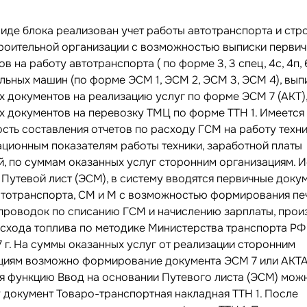
виде блока реализован учет работы автотранспорта и стр
роительной организации с возможностью выписки перви
в на работу автотранспорта ( по форме 3, 3 спец, 4с, 4п, 6
льных машин (по форме ЭСМ 1, ЭСМ 2, ЭСМ 3, ЭСМ 4), вып
х документов на реализацию услуг по форме ЭСМ 7 (АКТ)
х документов на перевозку ТМЦ по форме ТТН 1. Имеется
сть составления отчетов по расходу ГСМ на работу техни
ационным показателям работы техники, заработной платы
й, по суммам оказанных услуг сторонним организациям. 
 Путевой лист (ЭСМ), в систему вводятся первичные доку
втотранспорта, СМ и М с возможностью формирования пе
проводок по списанию ГСМ и начислению зарплаты, прои
асхода топлива по методике Министерства транспорта РФ
7 г. На суммы оказанных услуг от реализации сторонним
циям возможно формирование документа ЭСМ 7 или АКТА
я функцию Ввод на основании Путевого листа (ЭСМ) мож
у документ Товаро-транспортная накладная ТТН 1. После