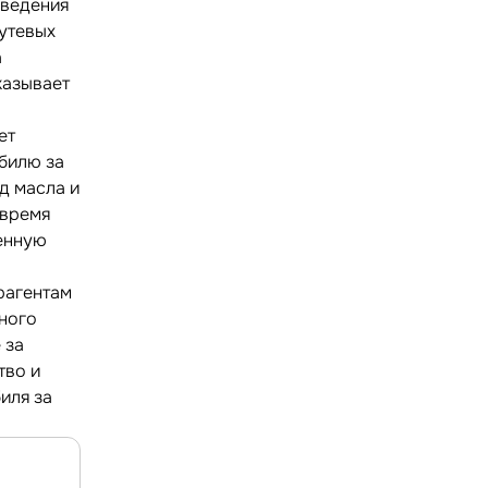
оведения
путевых
а
казывает
ет
билю за
д масла и
 время
ленную
трагентам
тного
 за
тво и
иля за