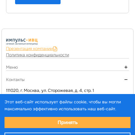
Презентация компании
Политика конфиденциальности
Меню
О компании
Контакты
Монтаж инженерных систем
111020, г. Москва, ул. Сторожевая, д. 4, стр. 1
+7 (495) 974-77-05
Компьютерное оборудование
Этот веб-сайт использует файлы cookie, чтобы вы могли
d1@impuls-ivc.ru
Программы 1C и сервисы
максимально эффективно использовать наш веб-сайт.
Услуги
Выберите настройки cookie
Принять
Каталог товаров и услуг
© ООО «ИМПУЛЬС-ИВЦ», 2005–2026. Все права
Минимальные
защищены.
Аналитические/Функциональные
Новости