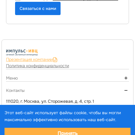
Связаться с нами
Презентация компании
Политика конфиденциальности
Меню
О компании
Контакты
Монтаж инженерных систем
111020, г. Москва, ул. Сторожевая, д. 4, стр. 1
+7 (495) 974-77-05
Компьютерное оборудование
Этот веб-сайт использует файлы cookie, чтобы вы могли
d1@impuls-ivc.ru
Программы 1C и сервисы
максимально эффективно использовать наш веб-сайт.
Услуги
Выберите настройки cookie
Принять