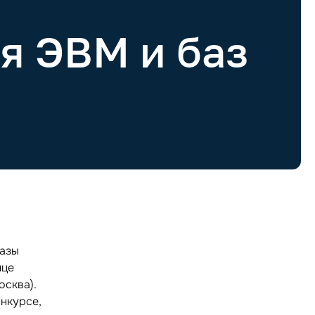
я ЭВМ и баз
базы
нце
осква).
нкурсе,