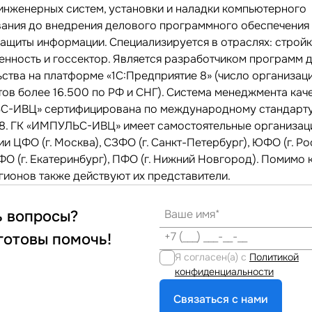
инженерных систем, установки и наладки компьютерного
ания до внедрения делового программного обеспечения
защиты информации. Специализируется в отраслях: строй
нность и госсектор. Является разработчиком программ 
ьства на платформе «1С:Предприятие 8» (число организац
тов более 16.500 по РФ и СНГ). Система менеджмента кач
-ИВЦ» сертифицирована по международному стандарту
8. ГК «ИМПУЛЬС-ИВЦ» имеет самостоятельные организац
и ЦФО (г. Москва), СЗФО (г. Санкт-Петербург), ЮФО (г. Р
ФО (г. Екатеринбург), ПФО (г. Нижний Новгород). Помимо
егионов также действуют их представители.
ь вопросы?
готовы помочь!
Я согласен(а) с
Политикой
конфиденциальности
Связаться с нами