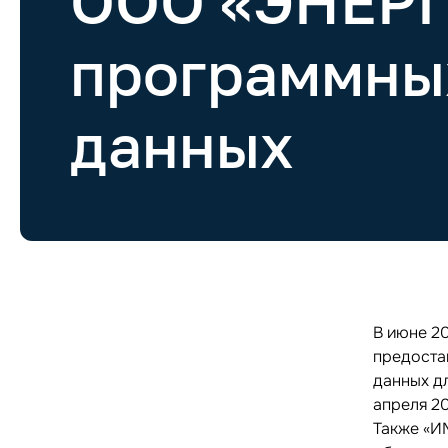
ООО «ЭНЕР
программных
данных
В июне 2
предоста
данных д
апреля 2
Также «И