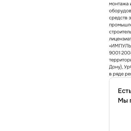
монтажа 
оборудов
средств 
промышле
строител
лицензиа
«ИМПУЛЬС
9001:200
территори
Дону), Ур
в ряде р
Ест
Мы 