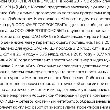
ном ООО «ЭНЕРГОПРОМСБЫТ» в июне 2017 г. В обоих слу
-ИВЦ» (ЦФО, г. Москва) представил заказчику лучшее ц
ние. Общая сумма договоровна поставку программных п
onis, Лаборатория Касперского, Microsoft и других соста
1 млн.руб. ООО «ЭНЕРГОПРОМСБЫТ» - дочернее общество
омпания ООО «ЭНЕРГОПРОМСБЫТ» осуществляет поставк
нергии для нужд ОАО «РЖД» в Забайкальском крае и Респ
по цене ниже, чем у гарантирующего поставщика. Так, в 20
авлено для нужд ОАО «РЖД» порядка 3,2 млрд. кВт.ч, в 20
 кВт.ч, в 2014 году – 3,75 млрд. кВт.ч, в 2015 году – 3,77 мл
годии 2016 года поставлено электрической энергии для н
ядка 2 млрд. кВт.ч. Основные направления деятельности:
ание систем коммерческого учета оптового и розничных
ного уровня. Метрологическое обеспечение. Работы по р
ов технологических потерь электрической энергии при ее
 по электрическим сетям и их подготовка к утверждению 
стве энергетики Российской Федерации. Группа компани
-ИВЦ» – сетевой системный интегратор, образованный в
олняет комплекс работ от энергоаудита, проектирования 