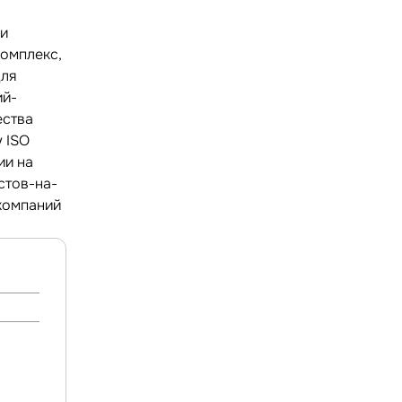
 и
комплекс,
для
ий-
ества
 ISO
ии на
остов-на-
 компаний