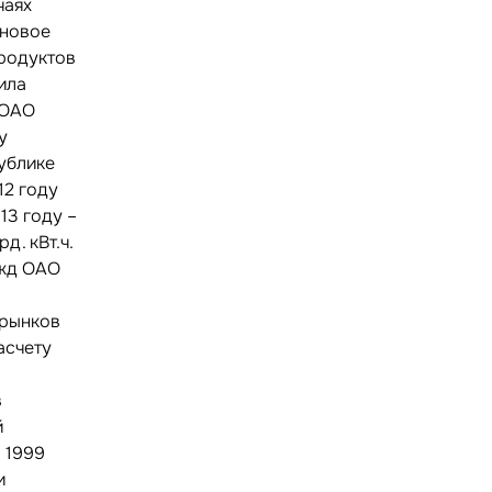
чаях
еновое
родуктов
вила
 ОАО
у
ублике
12 году
13 году –
рд. кВт.ч.
ужд ОАО
 рынков
асчету
в
й
 1999
и