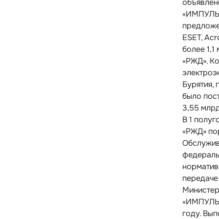
объявлен
«ИМПУЛЬС
предложе
ESET, Acr
более 1,
«РЖД». К
электроэ
Бурятия, 
было пост
3,55 млрд.
В 1 полу
«РЖД» пор
Обслужив
федераль
норматив
передаче
Министер
«ИМПУЛЬС
году. Вып