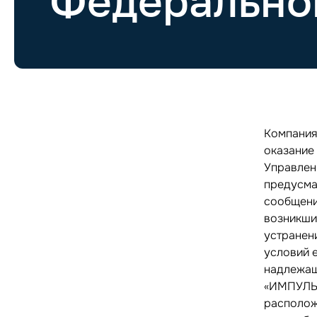
Федерально
Компания
оказание
Управлен
предусма
сообщени
возникши
устранен
условий 
надлежащ
«ИМПУЛЬС
располож