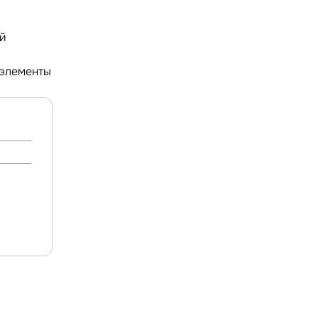
й
й
 элементы