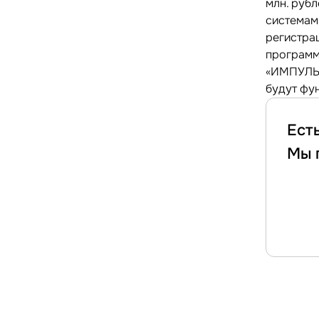
млн. руб
системам
регистра
программ
«ИМПУЛЬС
будут фу
Ест
Мы 