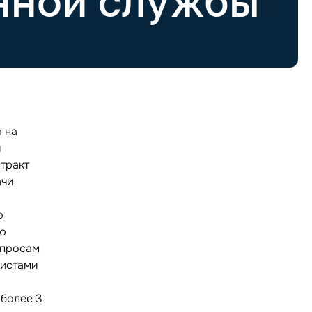
нной службы
 на
и
тракт
ачи
о
ию
опросам
листами
 более 3