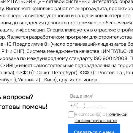
 «ИМПУЛЬС-ИВЦ» – сетевой системный интегратор, обра
ду. Выполняет комплекс работ от энергоаудита, проектир
инженерных систем, установки и наладки компьютерного
ания до внедрения делового программного обеспечения
защиты информации. Специализируется в отраслях: строй
тор. Является разработчиком программ для строительства
е «1С:Предприятие 8» (число организаций-лицензиатов б
о РФ и СНГ). Система менеджмента качества «ИМПУЛЬС-
ирована по международному стандарту ISO 9001:2008. Г
-ИВЦ» имеет самостоятельные подразделения на терри
осква), СЗФО (г. Санкт-Петербург), ЮФО (г. Ростов-на-До
ринбург), Украины (г. Киев), других регионов.
ь вопросы?
готовы помочь!
Я согласен(а) с
Политикой
конфиденциальности
Связаться с нами