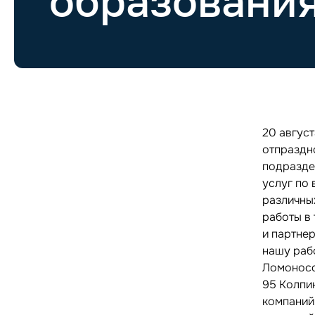
образования
20 авгус
отпраздн
подразде
услуг по
различны
работы в 
и партне
нашу раб
Ломоносо
95 Колпи
компаний