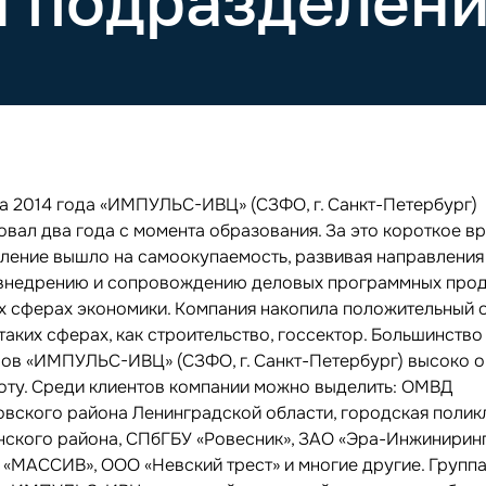
 подразделени
та 2014 года «ИМПУЛЬС-ИВЦ» (СЗФО, г. Санкт-Петербург)
овал два года с момента образования. За это короткое в
ление вышло на самоокупаемость, развивая направления
 внедрению и сопровождению деловых программных прод
х сферах экономики. Компания накопила положительный 
таких сферах, как строительство, госсектор. Большинство
ров «ИМПУЛЬС-ИВЦ» (СЗФО, г. Санкт-Петербург) высоко 
оту. Среди клиентов компании можно выделить: ОМВД
вского района Ленинградской области, городская поли
нского района, СПбГБУ «Ровесник», ЗАО «Эра-Инжиниринг
 «МАССИВ», ООО «Невский трест» и многие другие. Групп