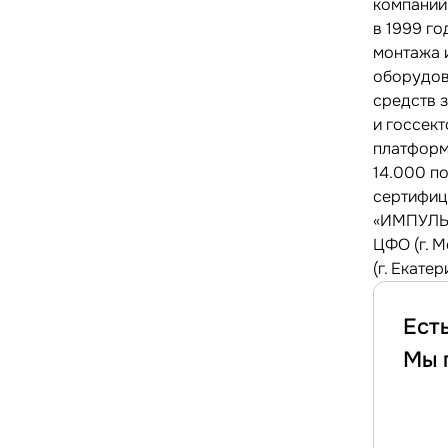
компаний
в 1999 го
монтажа 
оборудов
средств 
и госсек
платформ
14.000 п
сертифиц
«ИМПУЛЬС
ЦФО (г. М
(г. Екате
Ест
Мы 