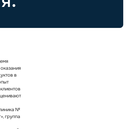
я.
ремя
 оказания
уктов в
опыт
 клиентов
оценивают
клиника №
», группа
а