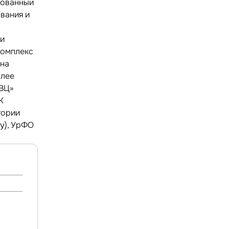
зованный
ования и
 и
комплекс
 на
олее
ИВЦ»
К
тории
ну), УрФО