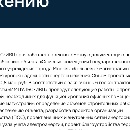
жению
-ИВЦ» разработает проектно-сметную документацию п
абжению объекта «Офисные помещения Государственног
го учреждения города Москвы «Кольцевые магистрали» 
я уровня надежности энергоснабжения. Объем проектны
0,8 млн. руб. В соответствии с заключенным госконтракто
сты «ИМПУЛЬС-ИВЦ» проведут следующие работы: опре
й, необходимых для функционирования офисных помеще
ые магистрали»; определение объёмов строительных рабо
еспечению объекта; разработка проектов организации
ства (ПОС), проект внешних и внутренних сетей энергосн
и узла учета электроэнергии, проект благоустройства те