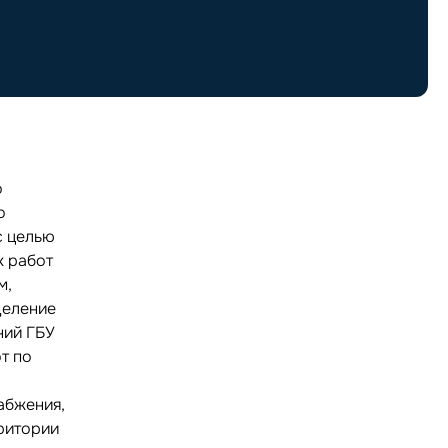
о
о
с целью
х работ
м,
деление
ний ГБУ
т по
абжения,
рритории