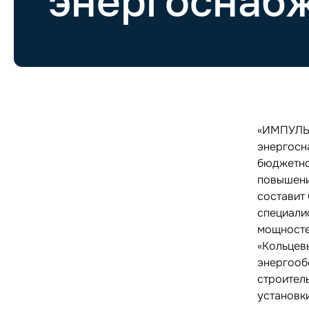
энергоснаб
«ИМПУЛЬС
энергосн
бюджетно
повышени
составит 
специали
мощносте
«Кольцев
энергооб
строитель
установк