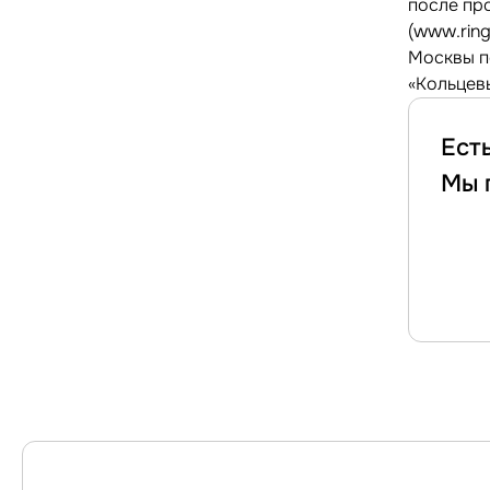
после пр
(www.rin
Москвы п
«Кольцев
Ест
Мы 