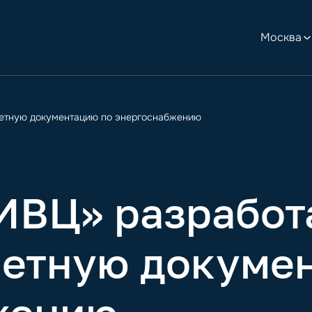
Москва
етную документацию по энергоснабжению
ВЦ» разработ
метную докуме