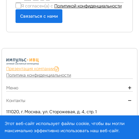
Я согласен(а) с
Политикой конфиденциальности
Связаться с нами
Презентация компании
Политика конфиденциальности
Меню
О компании
Контакты
Монтаж инженерных систем
111020, г. Москва, ул. Сторожевая, д. 4, стр. 1
+7 (495) 974-77-05
Компьютерное оборудование
Этот веб-сайт использует файлы cookie, чтобы вы могли
d1@impuls-ivc.ru
Программы 1C и сервисы
максимально эффективно использовать наш веб-сайт.
Услуги
Выберите настройки cookie