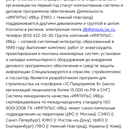
организации на первый год станут компьютерные системы и
деловое программное обеспечение. Деятельность
«ИМПУЛЬС-ИВЦ» (ПФО, г. Нижний Новгород)
поддерживается другими дивизионами и группой в целом.
Контакты в регионе: электронная почта
d8@impuls-ivc.ru
,
телефон (831) 422-25-30. Группа компаний «ИМПУЛЬС-
ИВЦ» – сетевой системный интегратор, образованный в
1999 году. Выполняет комплекс работ от энергоаудита,
проектирования и монтажа инженерных систем, установки
и наладки компьютерного оборудования до внедрения
делового программного обеспечения и средств защиты
информации. Специализируется в отраслях: стройкомплекс
и госсектор. Является разработчиком программ для
строительства на платформе «1С:Предприятие 8» (число
организаций-лицензиатов более 15.000 по РФ и СНГ).
Система менеджмента качества «ИМПУЛЬС-ИВЦ»
сертифицирована по международному стандарту ISO
9001:2008. ГК «ИМПУЛЬС-ИВЦ» имеет самостоятельные
подразделения на территории ЦФО (г. Москва), СЗФО (г.
Санкт-Петербург), ЮФО (г. Ростов-на-Дону), УрФО (г.
Екатеринбург), ПФО (г. Нижний Новгород), Украины (г. Киев),