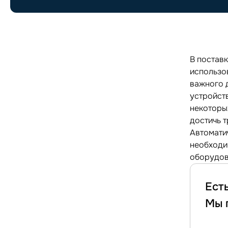
В постав
использо
важного 
устройст
некоторы
достичь 
Автомати
необходи
оборудов
Ест
Мы 