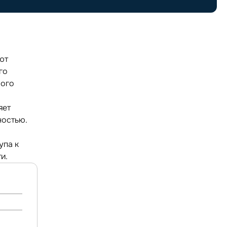
ют
го
ного
яет
ностью.
упа к
и.