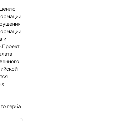
ушению
формации
арушения
формации
в и
е.Проект
алата
твенного
сийской
тся
ых
го герба