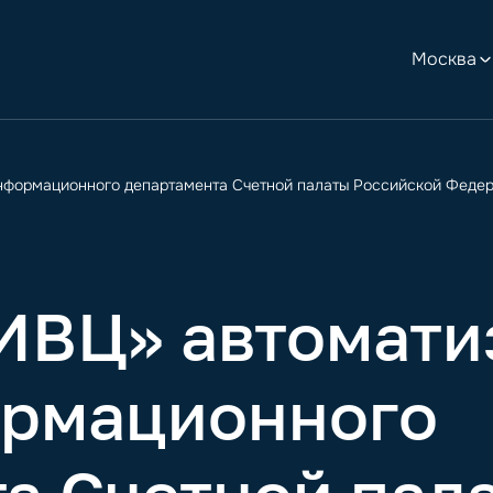
Москва
формационного департамента Счетной палаты Российской Феде
ВЦ» автомати
ормационного