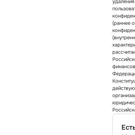
удаления
пользова
конфиден
(раннее 
конфиден
(внутрен
характер
рассчитан
Российск
финансов
Федераци
Конститу
действую
организа
юридичес
Российск
Ест