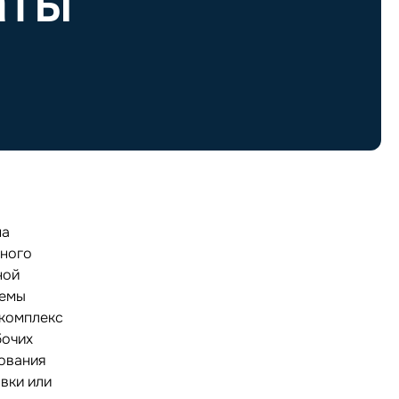
аты
на
много
ной
темы
 комплекс
бочих
зования
вки или