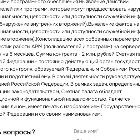
 ими программного обеспечения.Выявление действий
телей или программ, которые могут предшествовать нар
циальности, целостности или доступности служебной ин
обнаружение внутренних вторжений).Выявление фактов н
циальности, целостности или доступности служебной ин
ние вторжения).Консолидацию всех собранных параметро
истик работы АРМ (пользователей и программ) на сервер
 на 6 месяцев. Сумма контракта - 2 млн. рублей.Счетная п
ой Федерации - постоянно действующий орган государс
ого контроля, образуемый Федеральным Собранием Рос
и и подотчетный ему. В своей деятельности руководствуе
цией Российской Федерации. В рамках задач, определенн
щим законодательством, Счетная палата обладает
ционной и функциональной независимостью. Является
ким лицом, имеет печать с изображением Государственно
ой Федерации и со своим наименованием.
ь вопросы?