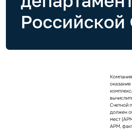
департамент
Российской
Компания
оказание
комплекс
вычислит
Счетной 
должен о
мест (АР
АРМ, фак