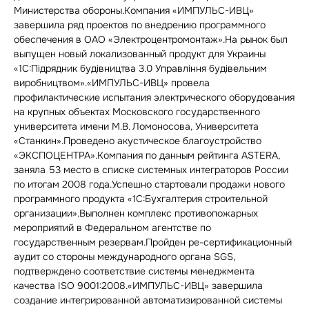
Министерства обороны.Компания «ИМПУЛЬС-ИВЦ»
завершила ряд проектов по внедрению программного
обеспечения в ОАО «Электроцентромонтаж».На рынок был
выпущен новый локализованный продукт для Украины
«1С:Пiдрядник будiвництва 3.0 Управлiння будiвельним
виробництвом».«ИМПУЛЬС-ИВЦ» провела
профилактические испытания электрического оборудования
на крупных объектах Московского государственного
университета имени М.В. Ломоносова, Университета
«Станкин».Проведено акустическое благоустройство
«ЭКСПОЦЕНТРА».Компания по данным рейтинга ASTERA,
заняла 53 место в списке системных интеграторов России
по итогам 2008 года.Успешно стартовали продажи нового
программного продукта «1С:Бухгалтерия строительной
организации».Выполнен комплекс противопожарных
мероприятий в Федеральном агентстве по
государственным резервам.Пройден ре-сертификационный
аудит со стороны международного органа SGS,
подтверждено соответствие системы менеджмента
качества ISO 9001:2008.«ИМПУЛЬС-ИВЦ» завершила
создание интегрированной автоматизированной системы