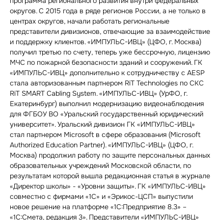
программа регионального развития внутри федеральных
округов. С 2015 года в ряде регионов России, а не только в
центрах округов, начали работать региональные
представители дивизионов, отвечающие за взаимодействие
и поддержку клиентов. «ИМПУЛЬС-ИВЦ» (ЦФО, г. Москва)
получил третью по счету, теперь уже бессрочную, лицензию
МЧС по пожарной безопасности зданий и сооружений. ГК
«ИМПУЛЬС-ИВЦ» дополнительно к сотрудничеству с AESP
стала авторизованным партнером RiT Technologies по СКС
RiT SMART Cabling System. «ИМПУЛЬС-ИВЦ» (УрФО, г.
Екатеринбург) выполнил модернизацию видеонаблюдения
для ФГБОУ ВО «Уральский государственный юридический
университет». Уральский дивизион ГК «ИМПУЛЬС-ИВЦ»
стал партнером Microsoft в сфере образования (Microsoft
Authorized Education Partner). «ИМПУЛЬС-ИВЦ» (ЦФО, г.
Москва) продолжил работу по защите персональных данных
образовательных учреждений Московской области, по
результатам которой вышла редакционная статья в журнале
«Директор школы» - «Уровни защиты». ГК «ИМПУЛЬС-ИВЦ»
совместно с фирмами «1С» и «Эрикос-ЦСП» выпустили
новое решение на платформе «1С:Предприятие 8.3» –
«1С:Смета, редакция 3». Представители «ИМПУЛЬС-ИВЦ»