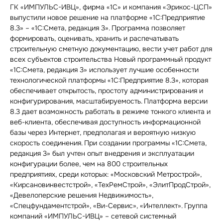
ГК «ИМПУЛЬС-ИВЦ», фирма «1С» и компания «Эрикос-ЦСП»
выпустили новое решение на платформе «1С:Предприятие
8.3» – «1С:Смета, редакция 3». Программа позволяет
формировать, оценивать, хранить и распечатывать
строительную сметную документацию, вести учет работ для
всех субъектов строительства Новый программный продукт
«1С:Смета, редакция 3» использует лучшие особенности
технологической платформы «1С:Предприятие 8.3», которая
обеспечивает открытость, простоту администрирования и
конфигурирования, масштабируемость. Платформа версии
8.3 дает возможность работать в режиме тонкого клиента и
веб-клиента, обеспечивая доступность информационной
базы через Интернет, предполагая и вероятную низкую
скорость соединения. При создании программы «1С:Смета,
редакция 3» был учтен опыт внедрения и эксплуатации
конфигурации более, чем на 800 строительных
предприятиях, среди которых: «Московский Метрострой»,
«Кирсановинвестстрой», «ТехРемСтрой», «ЭлитПродСтрой»,
«Девелоперские решения Недвижимость»,
«Спецфундаментстрой», «Ви-Сервис», «Интеллект». Группа
компаний «ИМПУЛЬС-ИВЦ» – сетевой системный