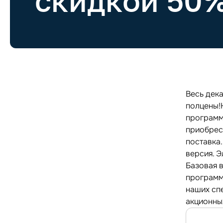
скидкой 50
Весь дек
полцены!
программ
приобрест
поставка
версия. Э
Базовая 
программ
наших спе
акционны