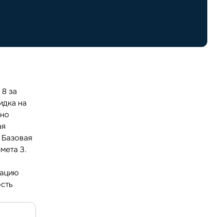
 8 за
идка на
жно
ая
. Базовая
мета 3.
тацию
ость