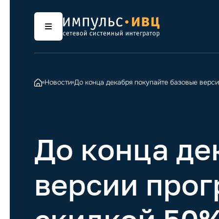
Новости
До конца декабря покупайте базовые верс
До конца де
версии прог