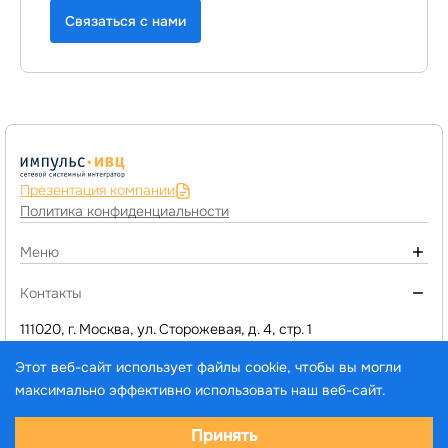
Связаться с нами
Презентация компании
Политика конфиденциальности
Меню
О компании
Контакты
Монтаж инженерных систем
111020, г. Москва, ул. Сторожевая, д. 4, стр. 1
+7 (495) 974-77-05
Компьютерное оборудование
Этот веб-сайт использует файлы cookie, чтобы вы могли
d1@impuls-ivc.ru
Программы 1C и сервисы
максимально эффективно использовать наш веб-сайт.
Услуги
Выберите настройки cookie
Принять
Каталог товаров и услуг
© ООО «ИМПУЛЬС-ИВЦ», 2005–2026. Все права
Минимальные