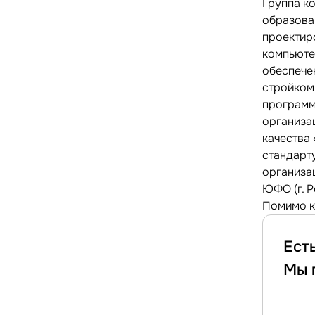
Группа к
образован
проектир
компьюте
обеспече
стройком
программ
организа
качества
стандарт
организац
ЮФО (г. Р
Помимо к
Ест
Мы 