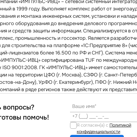
омпаний «ИМПУЛЬС-ИВЦ» – сетевой системный интегратор
ный в 1999 году. Выполняет комплекс работ от энергоауд
ования и монтажа инженерных систем, установки и налад
рного оборудования до внедрения делового программн
ния и средств защиты информации. Специализируется в от
плекс, промышленность и госсектор. Является разработч
 для строительства на платформе «1С:Предприятие 8» (чи
ций-лицензиатов более 16.500 по РФ и СНГ). Система ме
 «ИМПУЛЬС-ИВЦ» сертифицирована TUF по международн
у ISO 9001:2008. ГК «ИМПУЛЬС-ИВЦ» имеет самостоятел
ии на территории ЦФО (г. Москва), СЗФО (г. Санкт-Петерб
остов-на-Дону), УрФО (г. Екатеринбург), ПФО (г. Нижний 
омпаний в ряде регионов также действуют их представит
ь вопросы?
готовы помочь!
Я согласен(а) с
Политикой
конфиденциальности