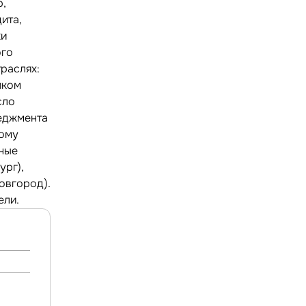
,
ита,
ки
ого
раслях:
иком
сло
неджмента
ому
ьные
ург),
Новгород).
ели.