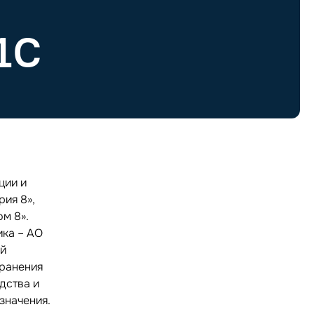
1С
ции и
ия 8»,
м 8».
ика – АО
ий
хранения
дства и
значения.