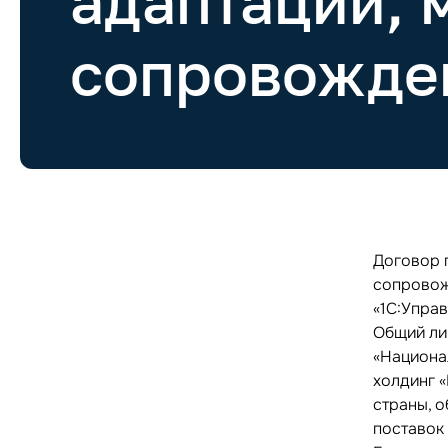
адаптации, 
сопровожде
Договор 
сопровож
«1С:Управ
Общий лим
«Национа
холдинг 
страны, 
поставок