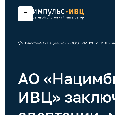
Новости
АО «Нацимбио» и ООО «ИМПУЛЬС-ИВЦ» закл
АО «Нацимб
ИВЦ» заключ