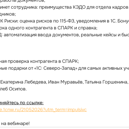
 работы документов;
бинет сотрудника: преимущества КЭДО для отдела кадров
дников;
 Риски: оценка рисков по 115‑ФЗ, уведомления в 1С. Бону
рка одного контрагента в СПАРК и справка;
Д: автоматизация ввода документов, реальные кейсы и бы
тная проверка контрагента в СПАРК;
ые подарки от «1С: Северо‑Запад» для самых активных уч
Екатерина Лебедева, Иван Муравьёв, Татьяна Горшенина,
Глеб Осипов.
няйтесь по ссылке:
ne.1cnw.ru/21052026?utm_term=impulsivc
 на вебинаре!