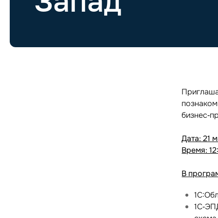
Запад"
Приглаша
познаком
бизнес‑п
Дата: 21 м
Время: 12
В програ
1С:Об
1С‑ЭП