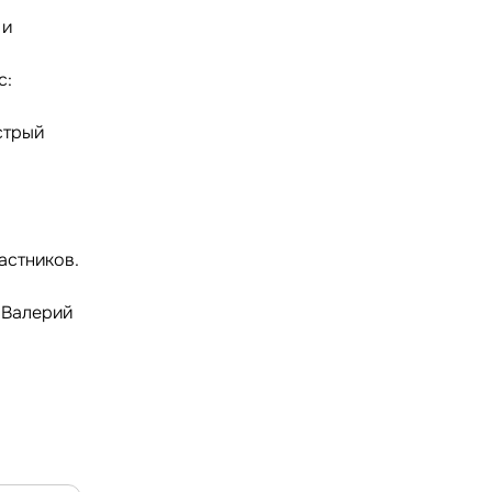
 и
с:
стрый
астников.
 Валерий