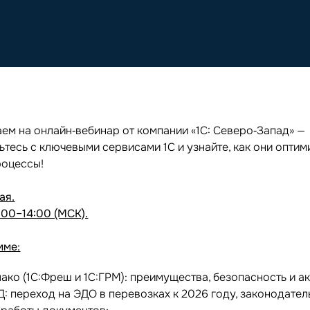
ем на онлайн‑вебинар от компании «1С: Северо‑Запад» —
ьтесь с ключевыми сервисами 1С и узнайте, как они опти
роцессы!
ая.
:00–14:00 (МСК).
мме:
лако (1С:Фреш и 1С:ГРМ): преимущества, безопасность и ак
Д: переход на ЭДО в перевозках к 2026 году, законодател