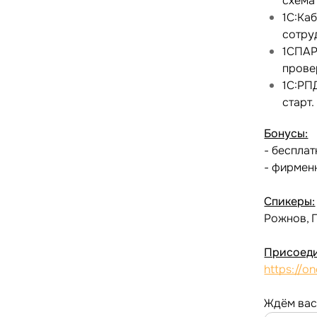
схема
1С:Ка
сотру
1СПАРК
прове
1С:РП
старт.
Бонусы:
- беспла
- фирменн
Спикеры:
Рожнов, 
Присоеди
https://o
Ждём вас