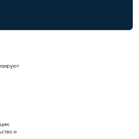
мизируют
ции;
ьство и