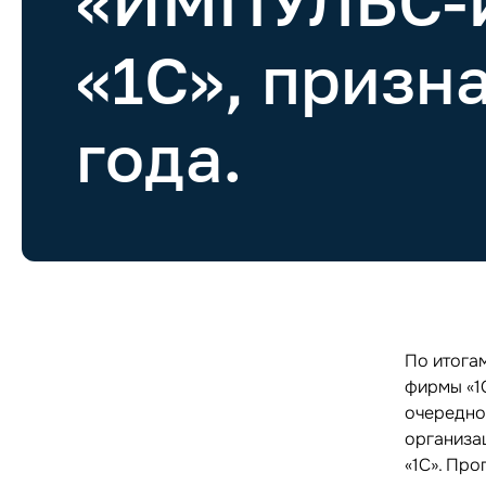
«ИМПУЛЬС-И
«1С», призн
года.
По итога
фирмы «1
очередно
организа
«1С». Пр