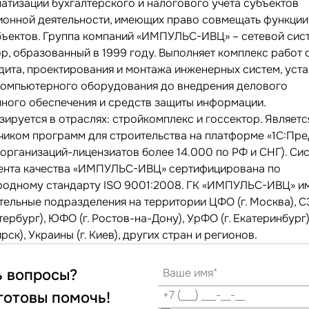
матизации бухгалтерского и налогового учета субъектов
ионной деятельности, имеющих право совмещать функции
бъектов. Группа компаний «ИМПУЛЬС-ИВЦ» – сетевой сис
р, образованный в 1999 году. Выполняет комплекс работ 
дита, проектирования и монтажа инженерных систем, уста
компьютерного оборудования до внедрения делового
ного обеспечения и средств защиты информации.
ируется в отраслях: стройкомплекс и госсектор. Являетс
чиком программ для строительства на платформе «1С:Пр
 организаций-лицензиатов более 14.000 по РФ и СНГ). Си
нта качества «ИМПУЛЬС-ИВЦ» сертифицирована по
одному стандарту ISO 9001:2008. ГК «ИМПУЛЬС-ИВЦ» и
тельные подразделения на территории ЦФО (г. Москва), СЗ
ербург), ЮФО (г. Ростов-на-Дону), УрФО (г. Екатеринбург),
ск), Украины (г. Киев), других стран и регионов.
ь вопросы?
готовы помочь!