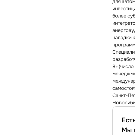
для авто
инвестиц
более су
интеграто
энергоау
наладки 
программ
Специализ
разработ
8» (число
менеджме
междунар
самостоя
Санкт-Пет
Новосибир
Ест
Мы 