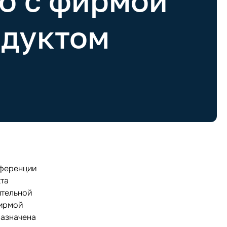
о с фирмой
одуктом
нференции
кта
ительной
фирмой
назначена