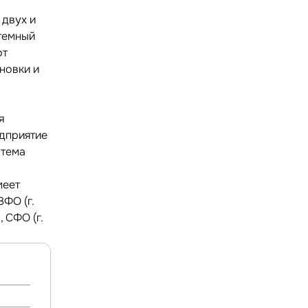
 двух и
темный
от
новки и
я
едприятие
стема
меет
ФО (г.
 СФО (г.