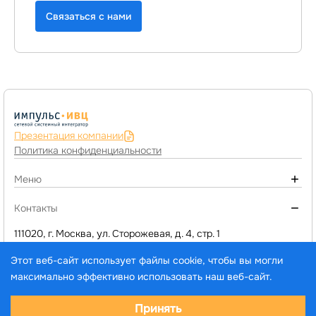
Связаться с нами
Презентация компании
Политика конфиденциальности
Меню
О компании
Контакты
Монтаж инженерных систем
111020, г. Москва, ул. Сторожевая, д. 4, стр. 1
+7 (495) 974-77-05
Компьютерное оборудование
Этот веб-сайт использует файлы cookie, чтобы вы могли
d1@impuls-ivc.ru
Программы 1C и сервисы
максимально эффективно использовать наш веб-сайт.
Услуги
Выберите настройки cookie
Принять
Каталог товаров и услуг
© ООО «ИМПУЛЬС-ИВЦ», 2005–2026. Все права
Минимальные