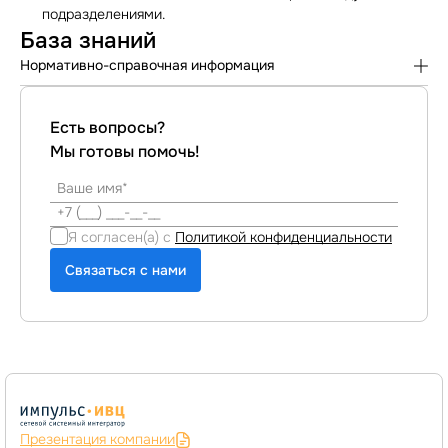
подразделениями⁠.
База знаний
Нормативно-справочная информация
Справочники сметной подсистемы
Есть вопросы?
Общая информация. Справочники общего назначения
Мы готовы помочь!
Справочники BIM подсистемы
Я согласен(а) с
Политикой конфиденциальности
Связаться с нами
Презентация компании